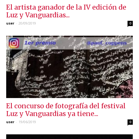
El artista ganador de la IV edición de
Luz y Vanguardias...
user
-
20/09/2019
0
El concurso de fotografía del festival
Luz y Vanguardias ya tiene...
user
-
19/06/2019
0