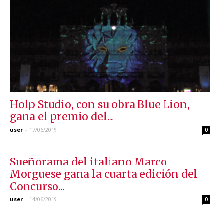
Holp Studio, con su obra Blue Lion,
gana el premio del...
user
-
17/06/2019
0
Sueñorama del italiano Marco
Morguese gana la cuarta edición del
Concurso...
user
-
14/06/2019
0