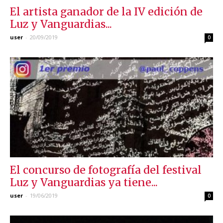
El artista ganador de la IV edición de
Luz y Vanguardias...
user
-
20/09/2019
0
El concurso de fotografía del festival
Luz y Vanguardias ya tiene...
user
-
19/06/2019
0