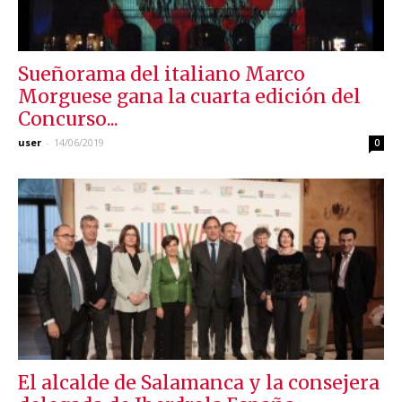
Sueñorama del italiano Marco
Morguese gana la cuarta edición del
Concurso...
user
-
14/06/2019
0
El alcalde de Salamanca y la consejera