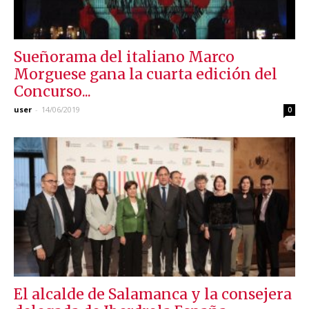
Sueñorama del italiano Marco
Morguese gana la cuarta edición del
Concurso...
user
-
14/06/2019
0
El alcalde de Salamanca y la consejera