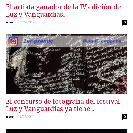
El artista ganador de la IV edición de
Luz y Vanguardias...
user
-
20/09/2019
0
El concurso de fotografía del festival
Luz y Vanguardias ya tiene...
user
-
19/06/2019
0