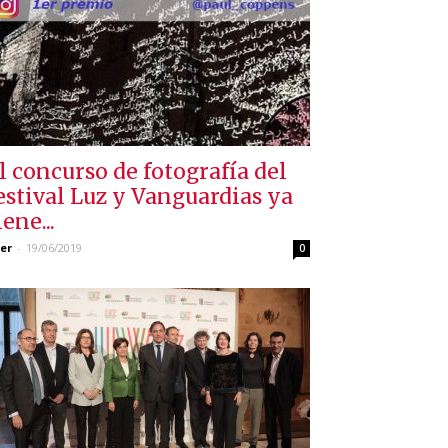
l concurso de fotografía del
estival Luz y Vanguardias ya
iene...
er
-
19/06/2019
0