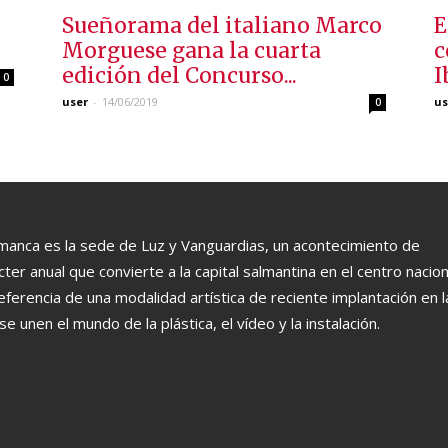
Sueñorama del italiano Marco
E
Morguese gana la cuarta
c
edición del Concurso...
I
0
user
-
14/06/2019
us
0
manca es la sede de Luz y Vanguardias, un acontecimiento de
cter anual que convierte a la capital salmantina en el centro nacion
eferencia de una modalidad artística de reciente implantación en l
se unen el mundo de la plástica, el vídeo y la instalación.