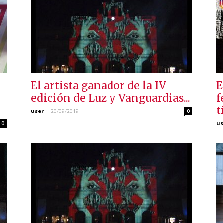
El artista ganador de la IV
E
edición de Luz y Vanguardias...
f
t
user
-
20/09/2019
0
us
0