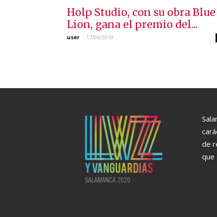
Holp Studio, con su obra Blue
Lion, gana el premio del...
user
-
17/06/2019
Sala
cará
de r
que 