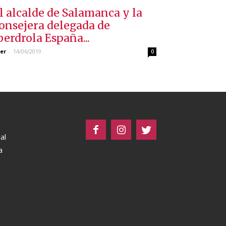
l alcalde de Salamanca y la
onsejera delegada de
berdrola España...
er
-
14/06/2019
0
al
a